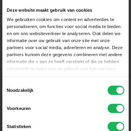
Deze website maakt gebruik van cookies
We gebruiken cookies om content en advertenties te
personaliseren, om functies voor social media te bieden
en om ons websiteverkeer te analyseren. Ook delen we
Betrouwbaar
informatie over uw gebruik van onze site met onze
Onze innovatieve technologie
partners voor social media, adverteren en analyse. Deze
partners kunnen deze gegevens combineren met andere
zorgt ervoor dat jij altijd verbonden
informatie die u aan ze heeft verstrekt of die ze hebben
blijft. Of je nu reist met je camper,
verzameld op basis van uw gebruik van hun services.
caravan of boot. Met Travel Vision
geniet je overal van stabiele
Toestemmingsselectie
verbinding en zorgeloos comfort.
Noodzakelijk
Voorkeuren
Statistieken