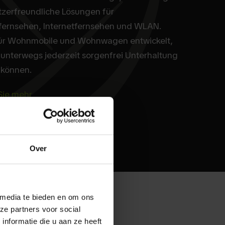
zerfreundliche Lösungen für
nfernsehen, Internetfernsehen und WLAN.
für Wohnmobile und Wohnwagen entwickelt,
 unterwegs jederzeit sorgenfrei Unterhaltung
 können.
Sie mehr
Over
 media te bieden en om ons
ze partners voor social
nformatie die u aan ze heeft