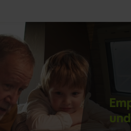
Emp
und