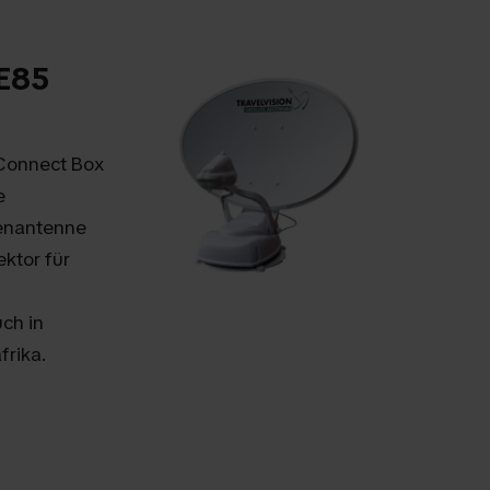
 E85
 Connect Box
e
tenantenne
ktor für
ch in
rika.