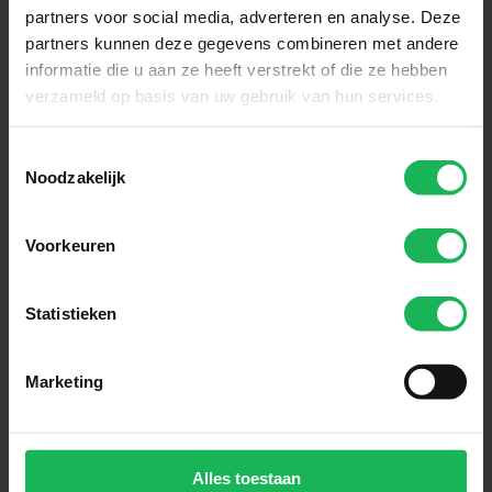
partners voor social media, adverteren en analyse. Deze
partners kunnen deze gegevens combineren met andere
Blijf up-to-date via onze sociale kanalen!
informatie die u aan ze heeft verstrekt of die ze hebben
verzameld op basis van uw gebruik van hun services.
Toestemmingsselectie
Noodzakelijk
Meld je nu aan!
Voorkeuren
Ontvang de laatste aanbiedingen en
productintroducties
Statistieken
Aanmelden
Marketing
Makkelijk en veilig betalen
Wij versleutelen alle gegevens via SSL
Alles toestaan