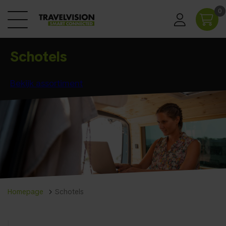
0
Schotels
Bekijk assortiment
Homepage
Schotels