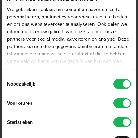
Ontvang de laatste aanbiedingen en
We gebruiken cookies om content en advertenties te
productintroducties
personaliseren, om functies voor social media te bieden
en om ons websiteverkeer te analyseren. Ook delen we
Aanmelden
informatie over uw gebruik van onze site met onze
partners voor social media, adverteren en analyse. Deze
Makkelijk en veilig betalen
partners kunnen deze gegevens combineren met andere
informatie die u aan ze heeft verstrekt of die ze hebben
Wij versleutelen alle gegevens via SSL
verzameld op basis van uw gebruik van hun services.
Toestemmingsselectie
Noodzakelijk
Voorkeuren
Statistieken