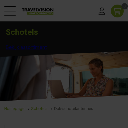
0
Schotels
Bekijk assortiment
Homepage
Schotels
Dak-schotelantennes