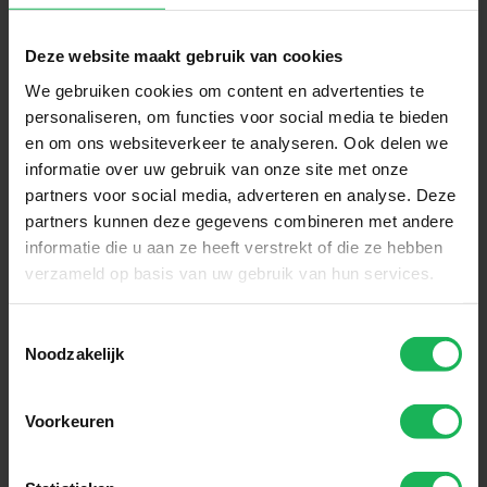
Deze website maakt gebruik van cookies
We gebruiken cookies om content en advertenties te
personaliseren, om functies voor social media te bieden
en om ons websiteverkeer te analyseren. Ook delen we
Betrouwbaar
informatie over uw gebruik van onze site met onze
partners voor social media, adverteren en analyse. Deze
Onze innovatieve technologie
partners kunnen deze gegevens combineren met andere
zorgt ervoor dat jij altijd verbonden
informatie die u aan ze heeft verstrekt of die ze hebben
verzameld op basis van uw gebruik van hun services.
blijft. Of je nu reist met je camper,
caravan of boot. Met Travel Vision
Toestemmingsselectie
geniet je overal van stabiele
Noodzakelijk
verbinding en zorgeloos comfort.
Voorkeuren