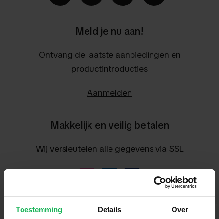
Meld je nu aan!
Ontvang de laatste aanbiedingen en
productintroducties
Aanmelden
Makkelijk en veilig betalen
Wij versleutelen alle gegevens via SSL
Toestemming
Details
Over