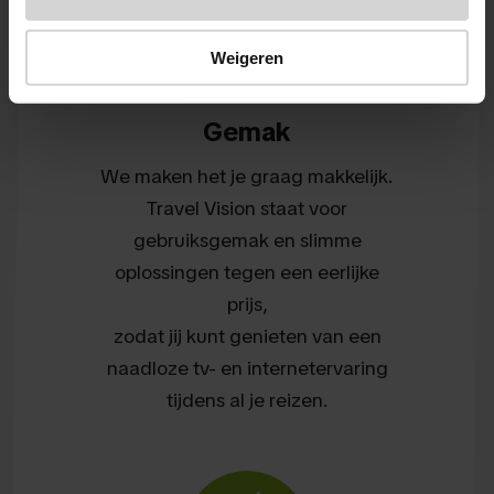
Weigeren
Gemak
We maken het je graag makkelijk.
Travel Vision staat voor
gebruiksgemak en slimme
oplossingen tegen een eerlijke
prijs,
zodat jij kunt genieten van een
naadloze tv- en internetervaring
tijdens al je reizen.