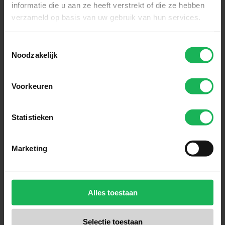
informatie die u aan ze heeft verstrekt of die ze hebben
verzameld op basis van uw gebruik van hun services.
Toestemmingsselectie
Noodzakelijk
Betrouwbaar
Voorkeuren
Onze innovatieve technologie
Statistieken
zorgt ervoor dat jij altijd verbonden
blijft. Of je nu reist met je camper,
Marketing
caravan of boot. Met Travel Vision
geniet je overal van stabiele
verbinding en zorgeloos comfort.
Alles toestaan
Selectie toestaan