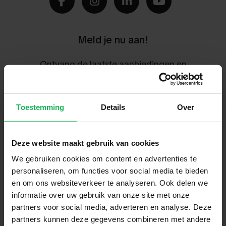
Meld je nu aan!
Ontvang de laatste aanbiedingen en
productintroducties
Aanmelden
Toestemming
Details
Over
Makkelijk en veilig betalen
Deze website maakt gebruik van cookies
We gebruiken cookies om content en advertenties te
Wij versleutelen alle gegevens via SSL
personaliseren, om functies voor social media te bieden
en om ons websiteverkeer te analyseren. Ook delen we
informatie over uw gebruik van onze site met onze
partners voor social media, adverteren en analyse. Deze
partners kunnen deze gegevens combineren met andere